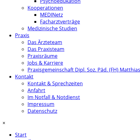
Psychoedukation
Kooperationen
MEDINetz
Facharztverträge
Medizinische Studien
Praxis
Das Ärzteteam
Das Praxisteam
Praxisräume
Jobs & Karriere
Praxisgemeinschaft Dipl. Soz. Päd. (FH) Matthia
Kontakt
Kontakt & Sprechzeiten
Anfahrt
Im Notfall & Notdienst
Impressum
Datenschutz
×
Start