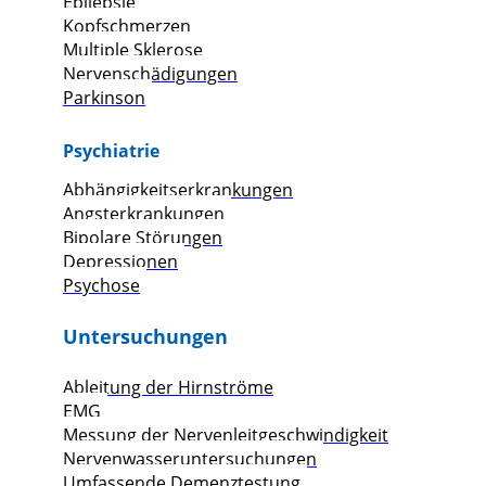
Epilepsie
Kopfschmerzen
Multiple Sklerose
Nervenschädigungen
Parkinson
Psychiatrie
Abhängigkeitserkrankungen
Angsterkrankungen
Bipolare Störungen
Depressionen
Psychose
Untersuchungen
Ableitung der Hirnströme
EMG
Messung der Nervenleitgeschwindigkeit
Nervenwasseruntersuchungen
Umfassende Demenztestung