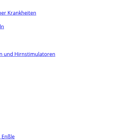
her Krankheiten
ln
n und Hirnstimulatoren
s Enßle